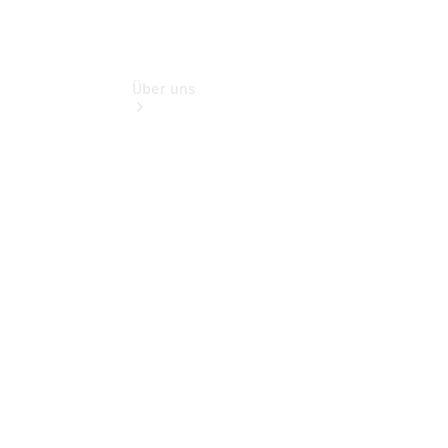
Über uns
Übersicht
Kontakt
Ansprechpartner
Kontaktformular